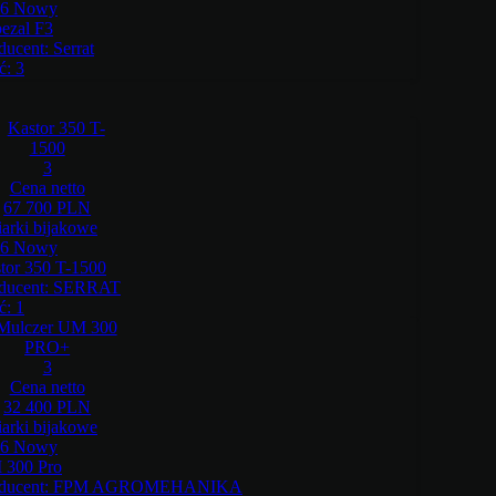
26 Nowy
ezal F3
ducent:
Serrat
ć:
3
3
Cena netto
67 700 PLN
iarki bijakowe
26 Nowy
tor 350 T-1500
ducent:
SERRAT
ć:
1
3
Cena netto
32 400 PLN
iarki bijakowe
26 Nowy
300 Pro
ducent:
FPM AGROMEHANIKA