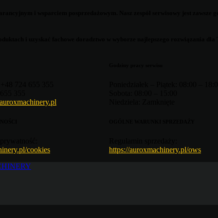
arancyjnym i wsparciem posprzedażowym.
Nasz zespół serwisowy jest zawsze g
produktach i uzyskać fachowe doradztwo w wyborze najlepszego rozwiązania dla T
Godziny pracy serwisu
+48 724 655 355
Poniedziałek – Piątek:
08:00 – 18:
655 355
Sobota:
08:00 – 15:00
auroxmachinery.pl
Niedziela:
Zamknięte
NOŚCI
OGÓLNE WARUNKI SPRZEDAŻY
prywatność:
Regulamin sprzedaży:
hinery.pl/cookies
https://auroxmachinery.pl/ows
CHINERY