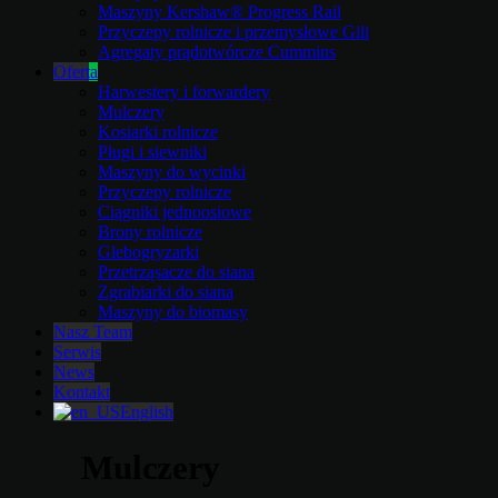
Maszyny Kershaw® Progress Rail
Przyczepy rolnicze i przemysłowe Gili
Agregaty prądotwórcze Cummins
Oferta
Harwestery i forwardery
Mulczery
Kosiarki rolnicze
Pługi i siewniki
Maszyny do wycinki
Przyczepy rolnicze
Ciągniki jednoosiowe
Brony rolnicze
Glebogryzarki
Przetrząsacze do siana
Zgrabiarki do siana
Maszyny do biomasy
Nasz Team
Serwis
News
Kontakt
English
Mulczery