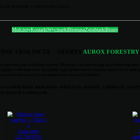
uliczne dostępne w magazynie Aurox
Mulczery
Kosiarki
Wycinarki
Biomasa
Zgrabiarki
Brony
ŚNE I ROLNICZE – OFERTA
AUROX FORESTRY
tóre sprawdzą się w każdym terenie. Maszyny charakteryzują się zwiększoną mo
ęglika wolframu oraz specjalnie zaprojektowanym ramom, mulczery te unikają
 czym świadczą pozytywne opinie wielu naszych klientów.
 wysokiej klasy mulczerów rolniczych, leśnych, wgłębnych, powi
 leśnych i rolniczych.
4
Cena netto
122 700 PLN
mul