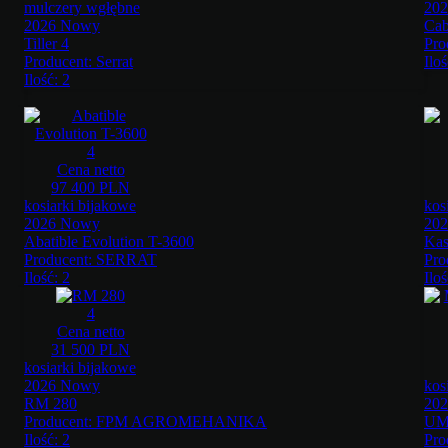
mulczery wgłębne
20
2026 Nowy
Cab
Tiller 4
Pro
Producent:
Serrat
Iloś
Ilość:
2
4
Cena netto
97 400 PLN
kosiarki bijakowe
kos
2026 Nowy
20
Abatible Evolution T-3600
Kas
Producent:
SERRAT
Pro
Ilość:
2
Iloś
4
Cena netto
31 500 PLN
kosiarki bijakowe
2026 Nowy
kos
RM 280
20
Producent:
FPM AGROMEHANIKA
UM 
Ilość:
2
Pro