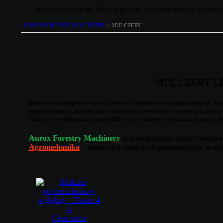
Mulczery rolnicze, leśne, wgłębne, powierzchniowe i hydra
AUROX FORESTRY MACHINERY
>
MULCZERY
MULCZERY LE
Mulczery dostępne w naszej ofercie to solidne i wydajne maszyny, k
bezpieczeństwa. Dzięki zaawansowanym rotorom, systemom cięcia z w
Maszyny wielokrotnie sprawdziły się w trudnych warunkach pracy, o
Aurox Forestry Machinery
jest wyłącznym dystrybutorem
Agromehanika
– znanych i cenionych producentów maszyn
4
Cena netto