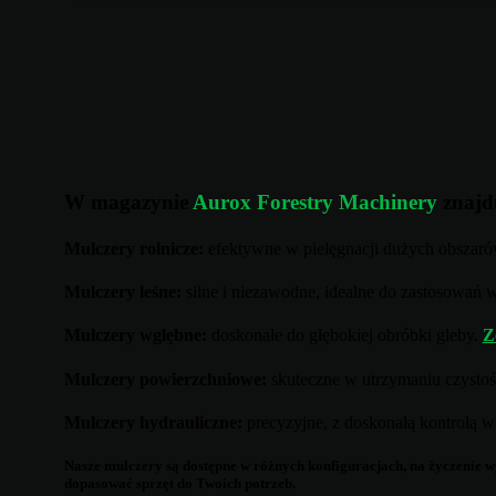
W magazynie
Aurox Forestry Machinery
znajdu
Mulczery rolnicze:
efektywne w pielęgnacji dużych obszar
Mulczery leśne:
silne i niezawodne, idealne do zastosowań 
Mulczery wgłębne:
doskonałe do głębokiej obróbki gleby.
Z
Mulczery powierzchniowe:
skuteczne w utrzymaniu czystoś
Mulczery hydrauliczne:
precyzyjne, z doskonałą kontrolą 
Nasze mulczery są dostępne w różnych konfiguracjach, na życzenie 
dopasować sprzęt do Twoich potrzeb.