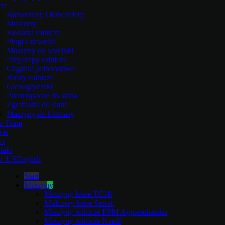
ta
Harwestery i forwardery
Mulczery
Kosiarki rolnicze
Pługi i siewniki
Maszyny do wycinki
Przyczepy rolnicze
Ciągniki jednoosiowe
Brony rolnicze
Glebogryzarki
Przetrząsacze do siana
Zgrabiarki do siana
Maszyny do biomasy
z Team
wis
ws
takt
English
Start
Maszyny
Maszyny leśne TCI®
Mulczery leśne Serrat
Maszyny rolnicze FPM Agromehanika
Maszyny rolnicze Nardi