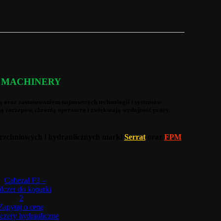
 MACHINERY
cą oraz zastosowaniem najnowszych technologii i systemów
 zaczepów, chronią operatora i zwiększają wydajność pracy.
erzchniowych i hydraulicznych marki
Serrat
oraz
FPM
2
Zapytaj o cenę
czery hydrauliczne