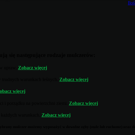
Iloś
ją się następujące rodzaje mulczerów:
ów upraw.
Zobacz więcej
w trudnych warunkach leśnych.
Zobacz więcej
obacz więcej
ci i porządku na powierzchni ziemi.
Zobacz więcej
w każdych warunkach.
Zobacz więcej
wybrany mulczer możemy wyposażyć w dowolne zęby (stałe lub ruchome) oraz do