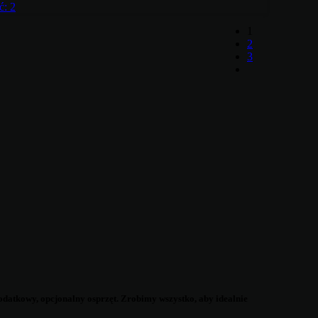
ć:
2
1
2
3
datkowy, opcjonalny osprzęt. Zrobimy wszystko, aby idealnie