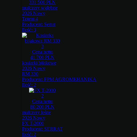
331 500 PLN
mulczery wgłębne
2026 Nowy
Totem 4
Producent:
Serrat
Ilość:
3
3
Cena netto
41 700 PLN
kosiarki bijakowe
2026 Nowy
RM 330
Producent:
FPM AGROMEHANIKA
Ilość:
2
2
Cena netto
80 200 PLN
mulczery leśne
2026 Nowy
FX T-2000
Producent:
SERRAT
Ilość:
2