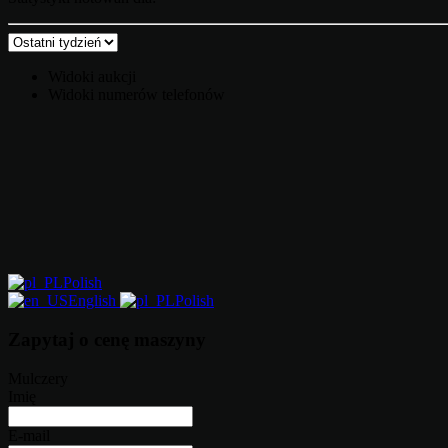
Widoki aukcji
Widoki numerów telefonów
Polish
English
Polish
Zapytaj o cenę maszyny
Mulczery
Imię
E-mail