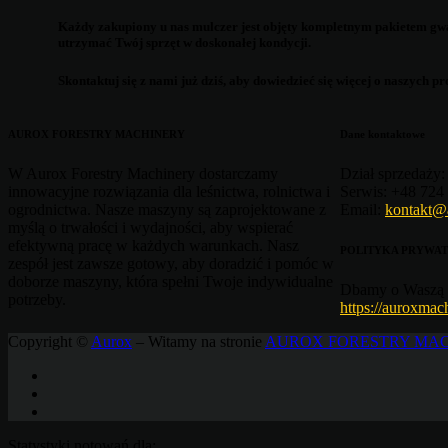
Każdy zakupiony u nas mulczer jest objęty
kompletnym pakietem gw
utrzymać Twój sprzęt w doskonałej kondycji.
Skontaktuj się z nami już dziś
, aby dowiedzieć się więcej o naszych 
AUROX FORESTRY MACHINERY
Dane kontaktowe
W Aurox Forestry Machinery dostarczamy
Dział sprzedaży:
innowacyjne rozwiązania dla leśnictwa, rolnictwa i
Serwis:
+48 724 
ogrodnictwa. Nasze maszyny są zaprojektowane z
Email:
kontakt@
myślą o trwałości i wydajności, aby wspierać
efektywną pracę w każdych warunkach. Nasz
POLITYKA PRYWAT
zespół jest zawsze gotowy, aby doradzić i pomóc w
doborze maszyny, która spełni Twoje indywidualne
Dbamy o Waszą 
potrzeby.
https://auroxmac
Copyright ©
Aurox
– Witamy na stronie
AUROX FORESTRY MA
Statystyki notowań dla: