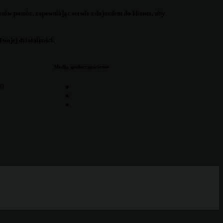
otów pomóc, zapewniając serwis z dojazdem do klienta, aby
wojej działalności.
Media społecznościowe
00