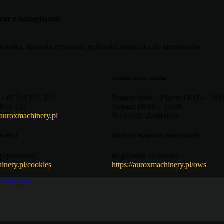
az z narzędziami
kosiarka, kosiarka dyskowa, grabiarka, kopaczka do ziemniaków.
Godziny pracy serwisu
+48 724 655 355
Poniedziałek – Piątek:
08:00 – 18:
655 355
Sobota:
08:00 – 15:00
auroxmachinery.pl
Niedziela:
Zamknięte
NOŚCI
OGÓLNE WARUNKI SPRZEDAŻY
prywatność:
Regulamin sprzedaży:
hinery.pl/cookies
https://auroxmachinery.pl/ows
CHINERY