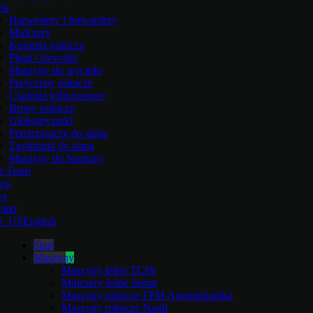
ta
Harwestery i forwardery
Mulczery
Kosiarki rolnicze
Pługi i siewniki
Maszyny do wycinki
Przyczepy rolnicze
Ciągniki jednoosiowe
Brony rolnicze
Glebogryzarki
Przetrząsacze do siana
Zgrabiarki do siana
Maszyny do biomasy
z Team
wis
ws
takt
English
Start
Maszyny
Maszyny leśne TCI®
Mulczery leśne Serrat
Maszyny rolnicze FPM Agromehanika
Maszyny rolnicze Nardi