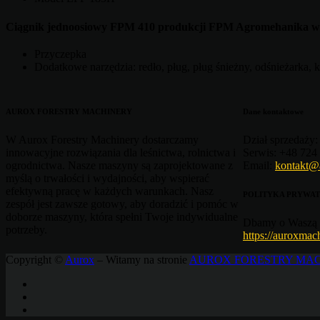
Ciągnik jednoosiowy FPM 410 produkcji FPM Agromehanika wr
Przyczepka
Dodatkowe narzędzia: redło, pług, pług śnieżny, odśnieżarka, 
AUROX FORESTRY MACHINERY
Dane kontaktowe
W Aurox Forestry Machinery dostarczamy
Dział sprzedaży:
innowacyjne rozwiązania dla leśnictwa, rolnictwa i
Serwis:
+48 724 
ogrodnictwa. Nasze maszyny są zaprojektowane z
Email:
kontakt@
myślą o trwałości i wydajności, aby wspierać
efektywną pracę w każdych warunkach. Nasz
POLITYKA PRYWAT
zespół jest zawsze gotowy, aby doradzić i pomóc w
doborze maszyny, która spełni Twoje indywidualne
Dbamy o Waszą 
potrzeby.
https://auroxmac
Copyright ©
Aurox
– Witamy na stronie
AUROX FORESTRY MA