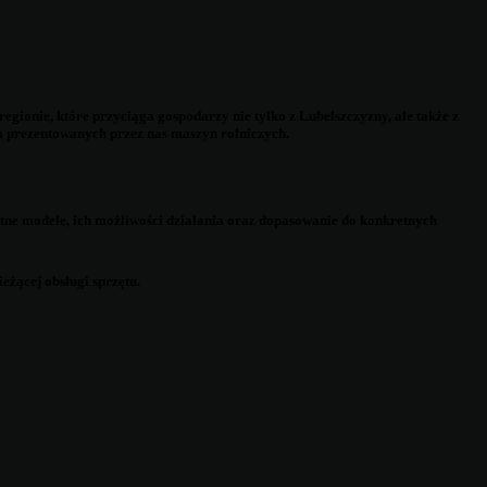
gionie, które przyciąga gospodarzy nie tylko z Lubelszczyzny, ale także z
a prezentowanych przez nas maszyn rolniczych.
etne modele, ich możliwości działania oraz dopasowanie do konkretnych
żącej obsługi sprzętu.