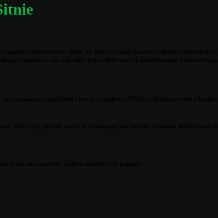
itnie
ządzeń Rolniczych w Sitnie. To jedno z ważniejszych wydarzeń rolniczych w re
lnikami z regionu – nie zabrakło pytań dotyczących praktycznego wykorzystani
i, przetrząsacze, zgrabiarki i brony wirnikowe. Wiele osób dopytywało o konkr
owy dotyczyły głównie pracy w wymagającym terenie, wymiany młotów oraz bie
e przez nas maszyny. Galeria znajduje się poniżej.