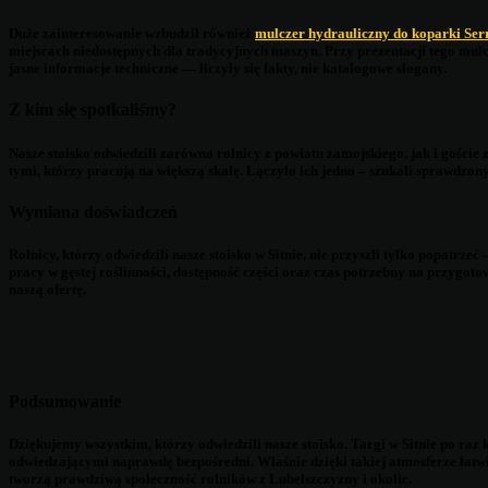
Duże zainteresowanie wzbudził również
mulczer hydrauliczny do koparki Ser
miejscach niedostępnych dla tradycyjnych maszyn. Przy prezentacji tego mul
jasne informacje techniczne — liczyły się fakty, nie katalogowe slogany.
Z kim się spotkaliśmy?
Nasze stoisko odwiedzili zarówno rolnicy z powiatu zamojskiego, jak i gośc
tymi, którzy pracują na większą skalę. Łączyło ich jedno – szukali sprawdzon
Wymiana doświadczeń
Rolnicy, którzy odwiedzili nasze stoisko w Sitnie, nie przyszli tylko popatr
pracy w gęstej roślinności, dostępność części oraz czas potrzebny na przyg
naszą ofertę.
Podsumowanie
Dziękujemy wszystkim, którzy odwiedzili nasze stoisko. Targi w Sitnie po raz
odwiedzającymi naprawdę bezpośredni. Właśnie dzięki takiej atmosferze łatwi
tworzą prawdziwą społeczność rolników z Lubelszczyzny i okolic.