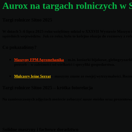
Aurox na targach rolniczych w S
Targi rolnicze Sitno 2025
W dniach 5–6 lipca 2025 roku wzięliśmy udział w XXXVII Wystawie Maszyn i Ur
sąsiednich województw. Jak co roku, była to kolejna okazja do rozmowy z ro
Co pokazaliśmy?
Maszyny FPM Agromehanika
– m.in. kosiarki bijakowe, glebogryzark
potrzeb – w zależności od wielkości i specyfiki gospodarstwa.
Mulczery leśne Serrat
– maszyny znane ze swojej wytrzymałości. Rozm
Targi rolnicze Sitno 2025 – krótka fotorelacja
Na zamieszczonych zdjęciach możecie zobaczyć nasze stoisko oraz prezentowan
Solidne maszyny i fachowe doradztwo