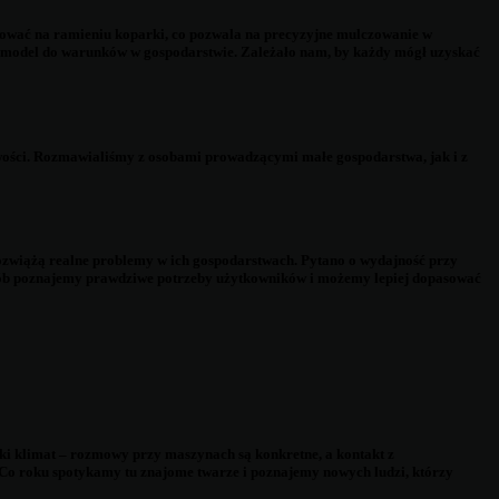
tować na ramieniu koparki, co pozwala na precyzyjne mulczowanie w
rać model do warunków w gospodarstwie. Zależało nam, by każdy mógł uzyskać
cowości. Rozmawialiśmy z osobami prowadzącymi małe gospodarstwa, jak i z
e rozwiążą realne problemy w ich gospodarstwach. Pytano o wydajność przy
posób poznajemy prawdziwe potrzeby użytkowników i możemy lepiej dopasować
jski klimat – rozmowy przy maszynach są konkretne, a kontakt z
. Co roku spotykamy tu znajome twarze i poznajemy nowych ludzi, którzy