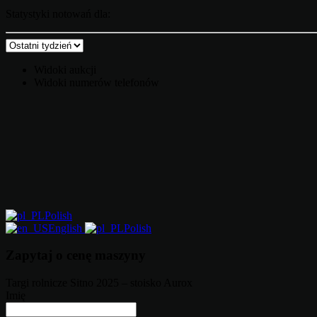
Statystyki notowań dla:
Widoki aukcji
Widoki numerów telefonów
Polish
English
Polish
Zapytaj o cenę maszyny
Targi rolnicze Sitno 2025 – stoisko Aurox
Imię