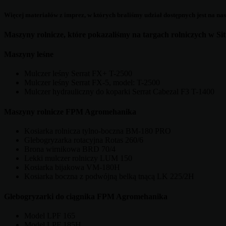
Więcej materiałów z imprez, w których braliśmy udział dostępnych jest na n
Maszyny rolnicze, które pokazaliśmy na targach rolniczych w Sit
Maszyny leśne
Mulczer leśny Serrat FX+ T-2500
Mulczer leśny Serrat FX-5, model: T-2500
Mulczer hydrauliczny do koparki Serrat Cabezal F3 T-1400
Maszyny rolnicze FPM Agromehanika
Kosiarka rolnicza tylno-boczna BM-180 PRO
Glebogryzarka rotacyjna Rotas 260/6
Brona wirnikowa BRD 70/4
Lekki mulczer rolniczy LUM 150
Kosiarka bijakowa VM-180H
Kosiarka boczna z podwójną belką tnącą LK 225/2H
Glebogryzarki do ciągnika FPM Agromehanika
Model LPF 165
Model LPF 185H