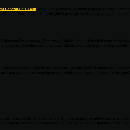
rat Cabezal F3 T-1400
, dzięki kompaktowej konstrukcji można go łatwo zamon
czera dokładnie omawialiśmy, do jakich prac sprawdzi się najlepiej i jak dob
ie z Biłgoraja, Hrubieszowa, Tomaszowa Lubelskiego i wielu okolicznych miejs
ych maszyn, które nie zawiodą podczas ciężkich rolniczych prac w tym sezonie.
zeć — większość z nich miała do nas konkretne pytania. Szukali oni maszyn, któr
otowanie maszyny do poszczególnych prac rolniczych w gospodarstwie. W ten s
 kolejny potwierdziły, że warto tu być. Ta impreza ma swój niepowtarzalny, swo
ej nawiązać nowe relacje i dowiedzieć się, czego szukają gospodarze z regionu