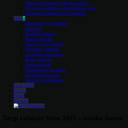
Maszyny Kershaw® Progress Rail
Przyczepy rolnicze i przemysłowe Gili
Agregaty prądotwórcze Cummins
Oferta
Harwestery i forwardery
Mulczery
Kosiarki rolnicze
Pługi i siewniki
Maszyny do wycinki
Przyczepy rolnicze
Ciągniki jednoosiowe
Brony rolnicze
Glebogryzarki
Przetrząsacze do siana
Zgrabiarki do siana
Maszyny do biomasy
Nasz Team
Serwis
News
Kontakt
English
Targi rolnicze Sitno 2025 – stoisko Aurox