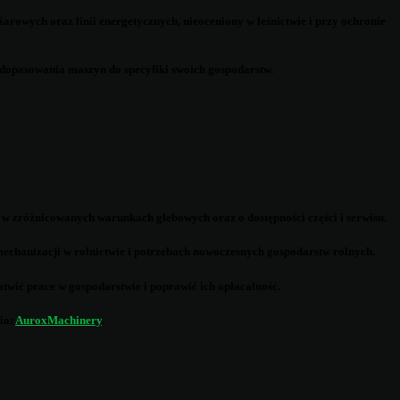
rowych oraz linii energetycznych, nieoceniony w leśnictwie i przy ochronie
 dopasowania maszyn do specyfiki swoich gospodarstw.
 w zróżnicowanych warunkach glebowych oraz o dostępności części i serwisu.
echanizacji w rolnictwie i potrzebach nowoczesnych gospodarstw rolnych.
twić prace w gospodarstwie i poprawić ich opłacalność.
ia:
AuroxMachinery
.