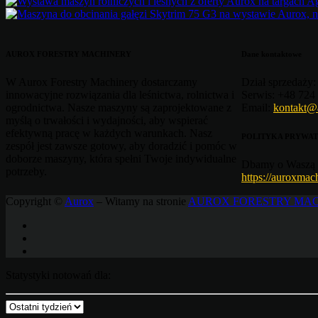
AUROX FORESTRY MACHINERY
Dane kontaktowe
W Aurox Forestry Machinery dostarczamy
Dział sprzedaży:
innowacyjne rozwiązania dla leśnictwa, rolnictwa i
Serwis:
+48 724 
ogrodnictwa. Nasze maszyny są zaprojektowane z
Email:
kontakt@
myślą o trwałości i wydajności, aby wspierać
efektywną pracę w każdych warunkach. Nasz
POLITYKA PRYWAT
zespół jest zawsze gotowy, aby doradzić i pomóc w
doborze maszyny, która spełni Twoje indywidualne
Dbamy o Waszą 
potrzeby.
https://auroxmac
Copyright ©
Aurox
– Witamy na stronie
AUROX FORESTRY MA
Statystyki notowań dla: