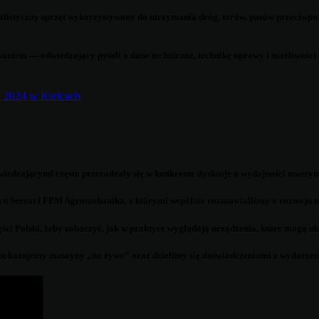
alistyczny sprzęt wykorzystywany do utrzymania dróg, torów, pasów przeciwpoża
aniem — odwiedzający pytali o dane techniczne, technikę uprawy i możliwości
wiedzającymi często przeradzały się w konkretne dyskusje o wydajności maszyn
zyn Serrat i FPM Agromehanika, z którymi wspólnie rozmawialiśmy o rozwoju m
ci Polski, żeby zobaczyć, jak w praktyce wyglądają urządzenia, które mogą uła
e pokazujemy maszyny „na żywo” oraz dzielimy się doświadczeniami z wydarzen