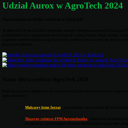
Udział Aurox w AgroTech 2024
Nowoczesna technika rolnicza w Kielcach
W dniach 8-10 marca 2024 wzięliśmy udział w Międzynarodowych Targach Tech
przedsiębiorców i pasjonatów mechanizacji z całego kraju. Nasze stoisko od
regionie świętokrzyskim mają inwestycje w efektywne maszyny do uprawy roli
prace porządkowe.
Nasza oferta podczas AgroTech 2024
Podczas wystawy skupiliśmy się na prezentacji kluczowych urządzeń z naszej 
infrastruktury:
Mulczery leśne Serrat
– sprawdzone rozwiązania do rozdrabnia
Maszyny rolnicze FPM Agromehanika
– klasyczne urządzenia p
dwukołowy z przyczepą i wieloma narzędziami, typu redło, pług