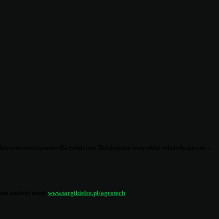
praktyczne rozwiązania dla rolnictwa. Dziękujemy wszystkim odwiedzającym –
na znaleźć tutaj:
www.targikielce.pl/agrotech
.