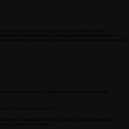
 branży rolniczej w Polsce, przyciągające rolników, leśników,
ospodarstw rolnych. Spotkania i rozmowy pokazały, jak duże znaczenie w
iu infrastruktury terenowej i przygotowaniu powierzchni pod zalesienia lub
ęt leśny wykorzystywany przy zagospodarowaniu terenu i utrzymaniu
prawy i odnawianiem nieużytków.
e narzędzia wspomagające uprawę roli, takie jak ciągnik jednoosiowy,
ocny w gospodarstwach rolnych.