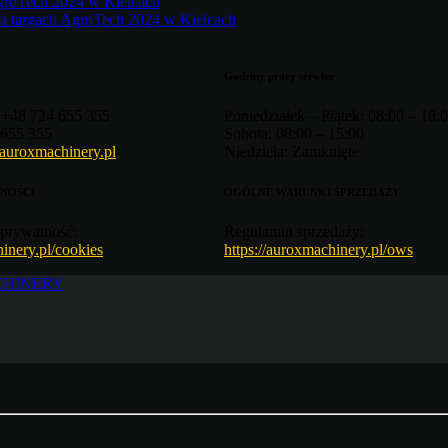
Godziny pracy serwisu
+48 724 655 355
Poniedziałek – Piątek:
08:00 – 18:
655 355
Sobota:
08:00 – 15:00
auroxmachinery.pl
Niedziela:
Zamknięte
NOŚCI
OGÓLNE WARUNKI SPRZEDAŻY
prywatność:
Regulamin sprzedaży:
hinery.pl/cookies
https://auroxmachinery.pl/ows
CHINERY