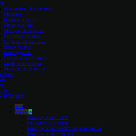
ta
Harwestery i forwardery
Mulczery
Kosiarki rolnicze
Pługi i siewniki
Maszyny do wycinki
Przyczepy rolnicze
Ciągniki jednoosiowe
Brony rolnicze
Glebogryzarki
Przetrząsacze do siana
Zgrabiarki do siana
Maszyny do biomasy
z Team
wis
ws
takt
English
Start
Maszyny
Maszyny leśne TCI®
Mulczery leśne Serrat
Maszyny rolnicze FPM Agromehanika
Maszyny rolnicze Nardi