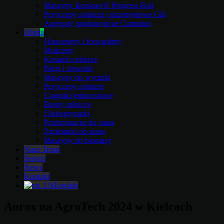
Maszyny Kershaw® Progress Rail
Przyczepy rolnicze i przemysłowe Gili
Agregaty prądotwórcze Cummins
Oferta
Harwestery i forwardery
Mulczery
Kosiarki rolnicze
Pługi i siewniki
Maszyny do wycinki
Przyczepy rolnicze
Ciągniki jednoosiowe
Brony rolnicze
Glebogryzarki
Przetrząsacze do siana
Zgrabiarki do siana
Maszyny do biomasy
Nasz Team
Serwis
News
Kontakt
English
Aurox na AgroTech 2024 w Kielcach