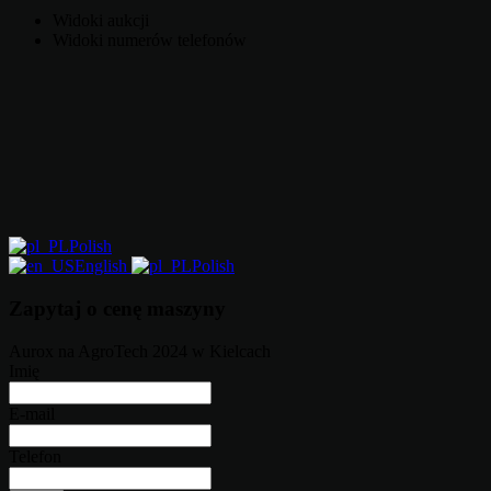
Widoki aukcji
Widoki numerów telefonów
Polish
English
Polish
Zapytaj o cenę maszyny
Aurox na AgroTech 2024 w Kielcach
Imię
E-mail
Telefon