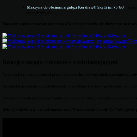
Maszyna do obcinania gałęzi Kershaw® SkyTrim 75 G3
– specj
infrastruktury.
Maszyny zaprezentowane przez nas w Kielcach cieszyły się dużym zainteresow
Relacje z targów i rozmowy z odwiedzającymi
Na naszej wystawie panował przez cały czas intensywny ruch, a rozmowy z od
Na stoisku gościliśmy przedstawicieli naszych partnerów – producentów mas
Frekwencja była naprawdę imponująca – wiele osób przyjechało z różnych częś
Relację z udziału w targach można znaleźć na naszym kanale YouTube, gdzi