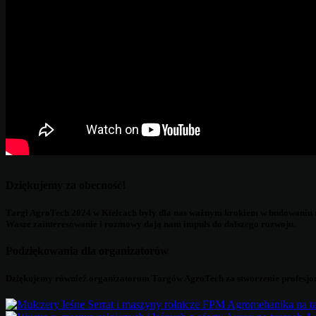
Dziękujemy za obecność!
Targi AgroTech 2024 w Kielcach były dla nas ważnym krokiem w budowaniu rel
Wasze zainteresowanie i rozmowy dają nam impuls do dalszego rozwoju.
Podziękowania dla organizatorów
Dziękujemy również organizatorom Targów AgroTech za stworzenie profesjonal