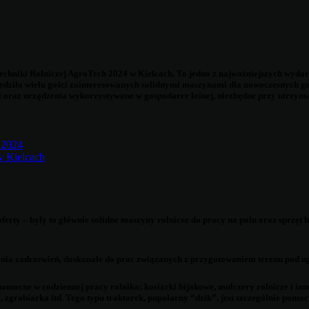
niki Rolniczej AgroTech 2024 w Kielcach. To jedno z najważniejszych wydarzeń
wiedziło wielu gości zainteresowanych solidnymi maszynami dla nowoczesnych g
 oraz urządzenia wykorzystywane w gospodarce leśnej, niezbędne przy utrzyman
oferty – były to głównie solidne maszyny rolnicze do pracy na polu oraz sprz
nia zadrzewień, doskonałe do prac związanych z przygotowaniem terenu pod u
omocne w codziennej pracy rolnika: kosiarki bijakowe, mulczery rolnicze i inn
, zgrabiarka itd. Tego typu traktorek, pupolarny “dzik”, jest szczególnie pom