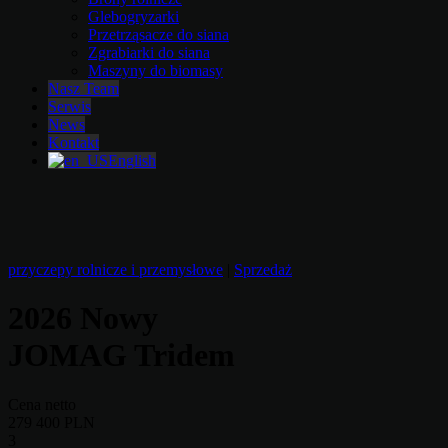
Glebogryzarki
Przetrząsacze do siana
Zgrabiarki do siana
Maszyny do biomasy
Nasz Team
Serwis
News
Kontakt
English
przyczepy rolnicze i przemysłowe
|
Sprzedaż
2026 Nowy
JOMAG Tridem
Cena netto
279 400 PLN
3