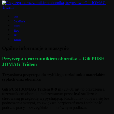
Opis
Specyfikacja
Zdjęcia
Filmy
PDF
Kontakt
Ogólne informacje o maszynie
Przyczepa z rozrzutnikiem obornika – Gili PUSH
JOMAG Tridem
Trzyosiowa przyczepa do szybkiego rozładunku materiałów
sypkich oraz obornika
Gili PUSH JOMAG Tridem 8–9 m
(28–31 m³) to przyczepa z
rozrzutnikiem obornika realizowanym przez
hydraulicznie
sterowaną przegrodę wypychającą
. Rozładunek odbywa się bez
podnoszenia skrzyni, co zwiększa bezpieczeństwo i stabilność
podczas pracy – szczególnie na nierównym podłożu.