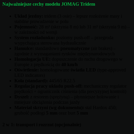
Najważniejsze cechy modelu JOMAG Tridem
Układ jezdny:
tridem (3 osie) – lepsze rozłożenie masy i
stabilne prowadzenie w polu
Pojemność:
28 m³ (skrzynia 8 m) lub 31 m³ (skrzynia 9 m) –
w zależności od wersji
System rozładunku:
poziomy push-off – przegroda
wypychająca sterowana hydraulicznie
Hamulce:
standardowo
pneumatyczne
(air brakes) –
zgodnie z wymaganiami rynków międzynarodowych
Homologacja UE:
dopuszczenie do ruchu drogowego w
Europie z prędkością do
40 km/h
Oświetlenie:
homologowane
światła LED
(type-approved
LED indicators)
Koła (standard):
445/65 R22.5
Regulacja pracy układu push-off:
mechaniczny regulator
prędkości + ogranicznik ciśnienia (dla precyzyjnej kontroli)
Dyszel:
z resorem (sprężyną) – płynniejsze holowanie i
mniejsze obciążenia podczas jazdy
Materiał skrzyni (wg dokumentu):
stal Hardox 450;
grubość podłogi
5 mm
oraz burt
5 mm
2 w 1: transport i rozrzut (opcjonalnie)