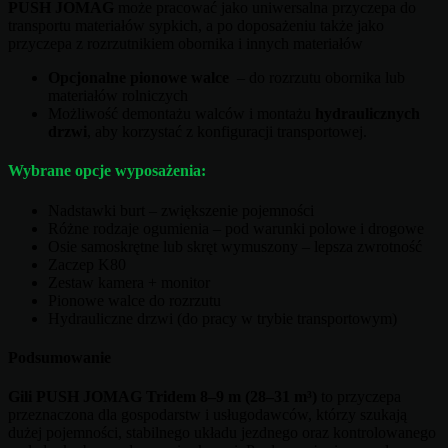
PUSH JOMAG
może pracować jako uniwersalna przyczepa do
transportu materiałów sypkich, a po doposażeniu także jako
przyczepa z rozrzutnikiem obornika i innych materiałów
Opcjonalne pionowe walce
– do rozrzutu obornika lub
materiałów rolniczych
Możliwość demontażu walców i montażu
hydraulicznych
drzwi
, aby korzystać z konfiguracji transportowej.
Wybrane opcje wyposażenia:
Nadstawki burt – zwiększenie pojemności
Różne rodzaje ogumienia – pod warunki polowe i drogowe
Osie samoskrętne lub skręt wymuszony – lepsza zwrotność
Zaczep K80
Zestaw kamera + monitor
Pionowe walce do rozrzutu
Hydrauliczne drzwi (do pracy w trybie transportowym)
Podsumowanie
Gili PUSH JOMAG Tridem 8–9 m (28–31 m³)
to przyczepa
przeznaczona dla gospodarstw i usługodawców, którzy szukają
dużej pojemności, stabilnego układu jezdnego oraz kontrolowanego