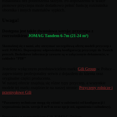
rozładunku bez podnoszenia skrzyni. Po doposażeniu w walce
pionowe przyczepa może dodatkowo pełnić funkcję rozrzutnika
obornika i innych materiałów sypkich.
Uwaga!
Dostępna jest także dwuosiowa wersja: przyczepa z
rozrzutnikiem
JOMAG Tandem 6-7m (21-24 m³)
Skontaktuj się z nami, aby otrzymać szczegółową ofertę modeli przyczep z
serii JOMAG. Dopasujemy odpowiednią konfigurację przyczepy do Twoich
potrzeb. Dodatkowe informacje zawarte są w załączonym dokumencie, w
zakładce “PDF”
Jesteśmy wyłącznym przedstawicielem marki
Gili Group
w Polsce –
zapewniamy profesjonalny serwis z dojazdem do klienta oraz
oryginalne części producenta.
W naszej ofercie znajdują się różne typy przyczep, a wszystkie
modele tej marki znajdziecie na naszej stronie:
Przyczepy rolnicze i
przemysłowe Gili
.
*Parametry techniczne mogą się różnić w zależności od konfiguracji i
wyposażenia (m.in. wersja 8 m/9 m oraz opcje osi, ogumienia i zabudowy).
Przyczepa z rozrzutnikiem Gili JOMAG Tridem