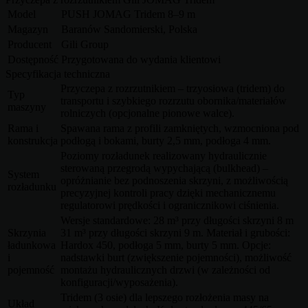
Model
PUSH JOMAG Tridem 8–9 m
Magazyn
Baranów Sandomierski, Polska
Producent
Gili Group
Dostępność
Przygotowana do wydania klientowi
Specyfikacja techniczna
Przyczepa z rozrzutnikiem – trzyosiowa (tridem) do
Typ
transportu i szybkiego rozrzutu obornika/materiałów
maszyny
rolniczych (opcjonalne pionowe walce).
Rama i
Spawana rama z profili zamkniętych, wzmocniona pod
konstrukcja
podłogą i bokami, burty 2,5 mm, podłoga 4 mm.
Poziomy rozładunek realizowany hydraulicznie
sterowaną przegrodą wypychającą (bulkhead) –
System
opróżnianie bez podnoszenia skrzyni, z możliwością
rozładunku
precyzyjnej kontroli pracy dzięki mechanicznemu
regulatorowi prędkości i ogranicznikowi ciśnienia.
Wersje standardowe: 28 m³ przy długości skrzyni 8 m
Skrzynia
31 m³ przy długości skrzyni 9 m. Materiał i grubości:
ładunkowa
Hardox 450, podłoga 5 mm, burty 5 mm. Opcje:
i
nadstawki burt (zwiększenie pojemności), możliwość
pojemność
montażu hydraulicznych drzwi (w zależności od
konfiguracji/wyposażenia).
Tridem (3 osie) dla lepszego rozłożenia masy na
Układ