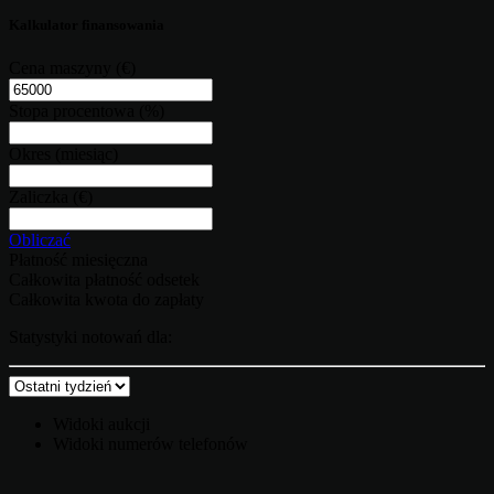
Kalkulator finansowania
Cena maszyny
(€)
Stopa procentowa
(%)
Okres
(miesiąc)
Zaliczka
(€)
Obliczać
Płatność miesięczna
Całkowita płatność odsetek
Całkowita kwota do zapłaty
Statystyki notowań dla:
Widoki aukcji
Widoki numerów telefonów