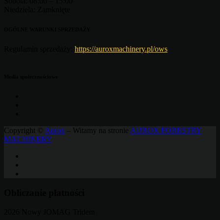
Sobota:
08:00 – 15:00
Niedziela:
Zamknięte
OGÓLNE WARUNKI SPRZEDAŻY
Regulamin sprzedaży:
https://auroxmachinery.pl/ows
Media społecznościowe
Copyright ©
Aurox
– Witamy na stronie
AUROX FORESTRY
MACHINERY
Obliczanie płatności
2026 Nowy JOMAG Tridem