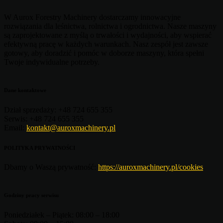
W Aurox Forestry Machinery dostarczamy innowacyjne
rozwiązania dla leśnictwa, rolnictwa i ogrodnictwa. Nasze maszyny
są zaprojektowane z myślą o trwałości i wydajności, aby wspierać
efektywną pracę w każdych warunkach. Nasz zespół jest zawsze
gotowy, aby doradzić i pomóc w doborze maszyny, która spełni
Twoje indywidualne potrzeby.
Dane kontaktowe
Dział sprzedaży:
+48 724 655 355
Serwis:
+48 724 655 355
Email:
kontakt@auroxmachinery.pl
POLITYKA PRYWATNOŚCI
Dbamy o Waszą prywatność:
https://auroxmachinery.pl/cookies
Godziny pracy serwisu
Poniedziałek – Piątek:
08:00 – 18:00