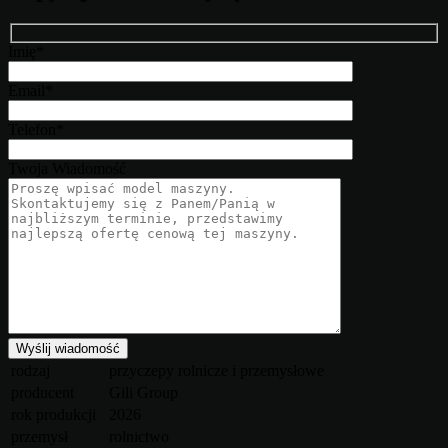
Imię*
Email*
Telefon*
Twoja Wiadomość
rodzaj
przyczepy rolnicze i przemysłowe
producent
Gili Group
rok produkcji
2026
przemysł
rolnictwo