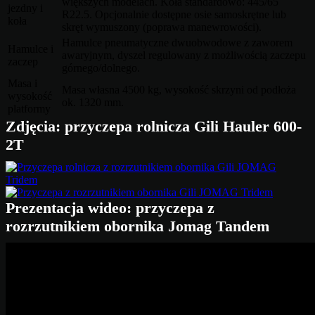
większych modelach. Koła standardowo: 445/65
jezdny i
R22.5. Opcjonalnie dostępne osie samoskrętne lub
koła
skręt wymuszony (poprawa manewrowości).
Hamulce pneumatyczne dwuobwodowe z zaworem
Hamulce i
awaryjnym, dyszel regulowany z możliwością zaczepu
zaczep
górnego/dolnego.
Masa i
Masa własna 4500 kg, wysokość skrzyni od podłoża
wysokość
ok. 1320 mm.
platformy
Zdjęcia: przyczepa rolnicza Gili Hauler 600-
2T
Prezentacja wideo: przyczepa z
rozrzutnikiem obornika Jomag Tandem