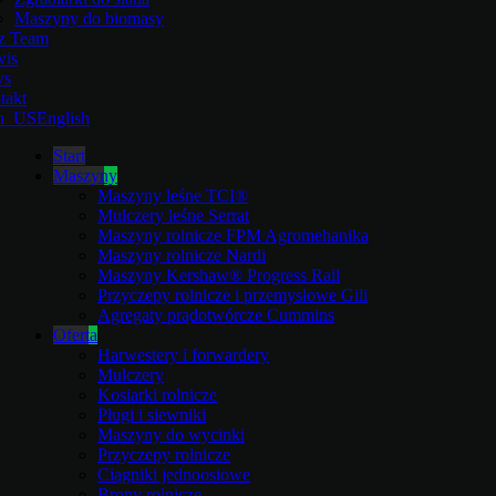
Maszyny do biomasy
z Team
wis
ws
takt
English
Start
Maszyny
Maszyny leśne TCI®
Mulczery leśne Serrat
Maszyny rolnicze FPM Agromehanika
Maszyny rolnicze Nardi
Maszyny Kershaw® Progress Rail
Przyczepy rolnicze i przemysłowe Gili
Agregaty prądotwórcze Cummins
Oferta
Harwestery i forwardery
Mulczery
Kosiarki rolnicze
Pługi i siewniki
Maszyny do wycinki
Przyczepy rolnicze
Ciągniki jednoosiowe
Brony rolnicze