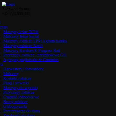
Zadzwoń do nas
+48 724 655 355
t
zyny
Maszyny leśne TCI®
Mulczery leśne Serrat
Maszyny rolnicze FPM Agromehanika
Maszyny rolnicze Nardi
Maszyny Kershaw® Progress Rail
Przyczepy rolnicze i przemysłowe Gili
Agregaty prądotwórcze Cummins
ta
Harwestery i forwardery
Mulczery
Kosiarki rolnicze
Pługi i siewniki
Maszyny do wycinki
Przyczepy rolnicze
Ciągniki jednoosiowe
Brony rolnicze
Glebogryzarki
Przetrząsacze do siana
Zgrabiarki do siana