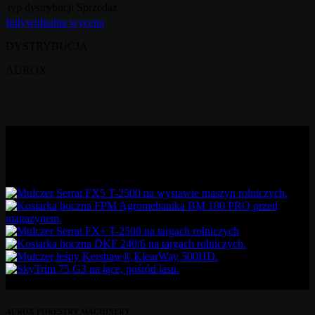
typ dystrybucji
Sprzedaż
Indywidualna wycena
DYSTRYBUCJA
AUROX
KATALOG MASZYN
AUROX FORESTRY MACHINERY